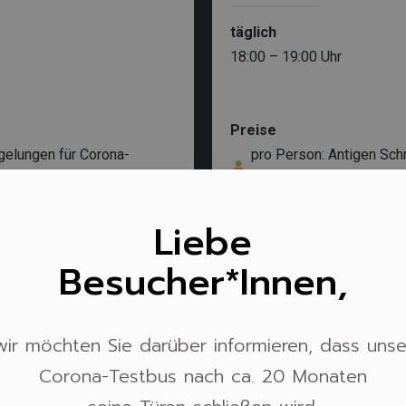
täglich
18:00 – 19:00 Uhr
Preise
gelungen für Corona-
pro Person: Antigen Sch
Bürgertests ab 30. Juni 
Geschlossen
Liebe
Besucher*innen,
Wir verwenden Cookies, um unsere Website und unseren
wir möchten Sie darüber informieren, dass unse
Service zu optimieren.
Cookie-Richtlinie
-
Impressum
Corona-Testbus nach ca. 20 Monaten