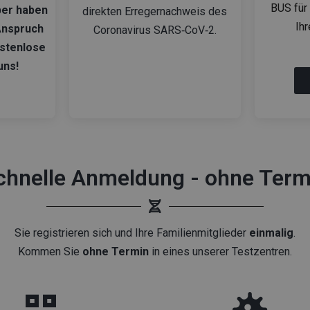
BUS für 
ber haben
direkten Erregernachweis des
Ih
Anspruch
Coronavirus SARS‑CoV‑2.
ostenlose
uns!
chnelle Anmeldung - ohne Term
Sie registrieren sich und Ihre Familienmitglieder
einmalig
.
Kommen Sie
ohne Termin
in eines unserer Testzentren.