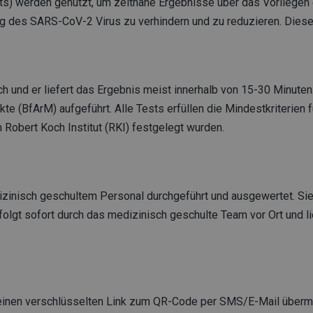
s) werden genutzt, um zeitnahe Ergebnisse über das Vorliegen
ng des SARS-CoV-2 Virus zu verhindern und zu reduzieren. Diese
ach und er liefert das Ergebnis meist innerhalb von 15-30 Minute
te (BfArM) aufgeführt. Alle Tests erfüllen die Mindestkriterien f
 Robert Koch Institut (RKI) festgelegt wurden.
inisch geschultem Personal durchgeführt und ausgewertet. Sie
folgt sofort durch das medizinisch geschulte Team vor Ort und li
einen verschlüsselten Link zum QR-Code per SMS/E-Mail übermit