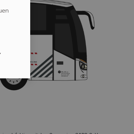
auen
,