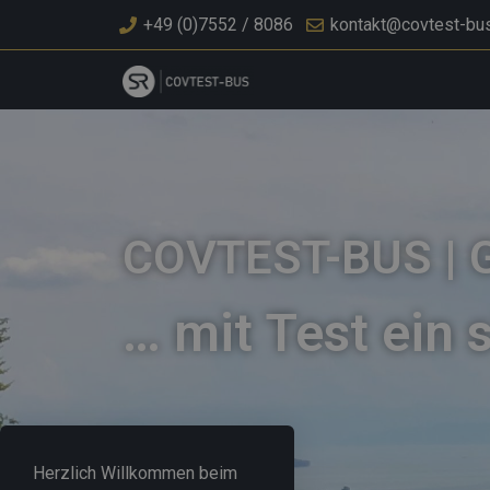
+49 (0)7552 / 8086
kontakt@covtest-bu
COVTEST-BUS | 
… mit Test ein 
Herzlich Willkommen beim