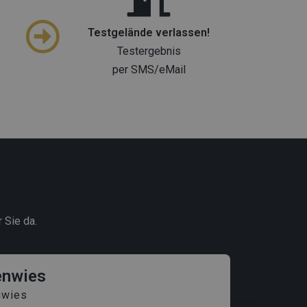
Testgelände verlassen!
Testergebnis
per SMS/eMail
 Sie da.
enwies
nwies