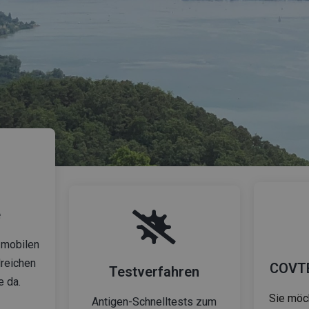
e
 mobilen
reichen
COVTE
Testverfahren
e da.
Sie möc
Antigen-Schnelltests zum