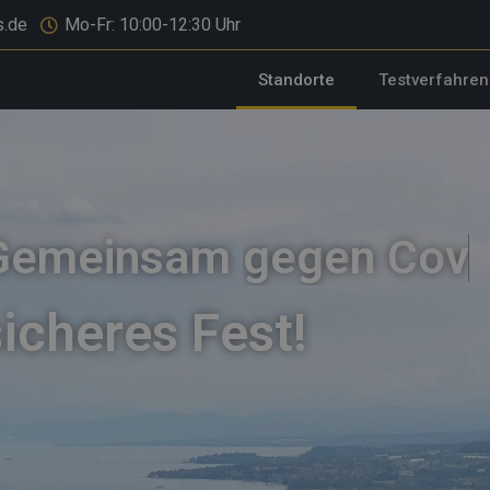
s.de
Mo-Fr: 10:00-12:30 Uhr
Standorte
Testverfahren
Gemeinsam
g
e
g
e
n
C
o
v
i
sicheres Fest!